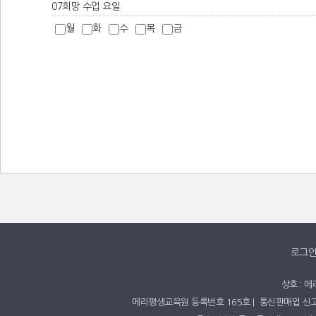
07
희망 수업 요일
월
화
수
목
금
로그
상호 : 메
​메리평생교육원 등록번호 165호​ ​| ​ ​​​통신판매업 신고번