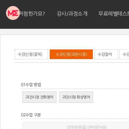
왜 저렴한가요?
강사/과정소개
무료레벨테스
수강신청(결제)
수강신청(과천시청)
수강절차
수
01
수업 방법
과천시청 전화영어
과천시청 화상영어
02
수업 구분
[상위분류]를 선택해주세요.